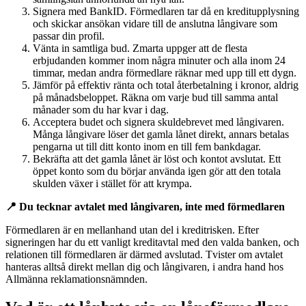
Signera med BankID. Förmedlaren tar då en kreditupplysning
och skickar ansökan vidare till de anslutna långivare som
passar din profil.
Vänta in samtliga bud. Zmarta uppger att de flesta
erbjudanden kommer inom några minuter och alla inom 24
timmar, medan andra förmedlare räknar med upp till ett dygn.
Jämför på effektiv ränta och total återbetalning i kronor, aldrig
på månadsbeloppet. Räkna om varje bud till samma antal
månader som du har kvar i dag.
Acceptera budet och signera skuldebrevet med långivaren.
Många långivare löser det gamla lånet direkt, annars betalas
pengarna ut till ditt konto inom en till fem bankdagar.
Bekräfta att det gamla lånet är löst och kontot avslutat. Ett
öppet konto som du börjar använda igen gör att den totala
skulden växer i stället för att krympa.
📍 Du tecknar avtalet med långivaren, inte med förmedlaren
Förmedlaren är en mellanhand utan del i kreditrisken. Efter
signeringen har du ett vanligt kreditavtal med den valda banken, och
relationen till förmedlaren är därmed avslutad. Tvister om avtalet
hanteras alltså direkt mellan dig och långivaren, i andra hand hos
Allmänna reklamationsnämnden.