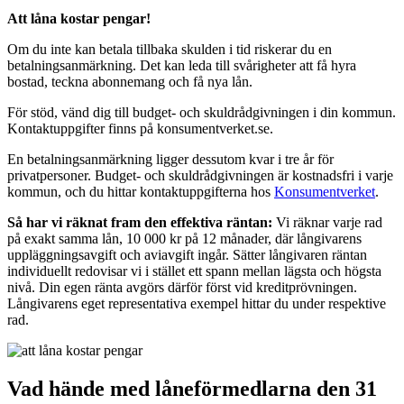
Att låna kostar pengar!
Om du inte kan betala tillbaka skulden i tid riskerar du en
betalningsanmärkning. Det kan leda till svårigheter att få hyra
bostad, teckna abonnemang och få nya lån.
För stöd, vänd dig till budget- och skuldrådgivningen i din kommun.
Kontaktuppgifter finns på konsumentverket.se.
En betalningsanmärkning ligger dessutom kvar i tre år för
privatpersoner. Budget- och skuldrådgivningen är kostnadsfri i varje
kommun, och du hittar kontaktuppgifterna hos
Konsumentverket
.
Så har vi räknat fram den effektiva räntan:
Vi räknar varje rad
på exakt samma lån, 10 000 kr på 12 månader, där långivarens
uppläggningsavgift och aviavgift ingår. Sätter långivaren räntan
individuellt redovisar vi i stället ett spann mellan lägsta och högsta
nivå. Din egen ränta avgörs därför först vid kreditprövningen.
Långivarens eget representativa exempel hittar du under respektive
rad.
Vad hände med låneförmedlarna den 31