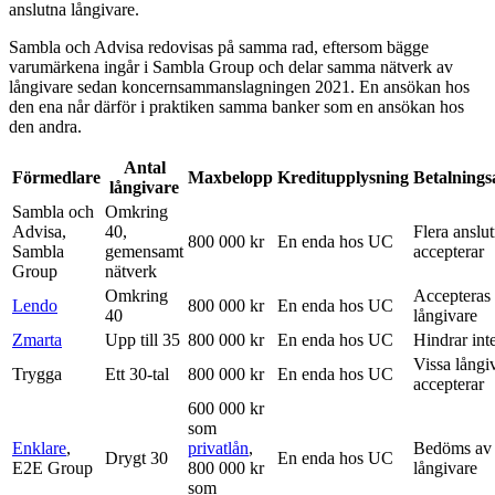
anslutna långivare.
Sambla och Advisa redovisas på samma rad, eftersom bägge
varumärkena ingår i Sambla Group och delar samma nätverk av
långivare sedan koncernsammanslagningen 2021. En ansökan hos
den ena når därför i praktiken samma banker som en ansökan hos
den andra.
Antal
Förmedlare
Maxbelopp
Kreditupplysning
Betalning
långivare
Sambla och
Omkring
Advisa,
40,
Flera anslu
800 000 kr
En enda hos UC
Sambla
gemensamt
accepterar
Group
nätverk
Omkring
Accepteras 
Lendo
800 000 kr
En enda hos UC
40
långivare
Zmarta
Upp till 35
800 000 kr
En enda hos UC
Hindrar int
Vissa långi
Trygga
Ett 30-tal
800 000 kr
En enda hos UC
accepterar
600 000 kr
som
Enklare
,
privatlån
,
Bedöms av 
Drygt 30
En enda hos UC
E2E Group
800 000 kr
långivare
som