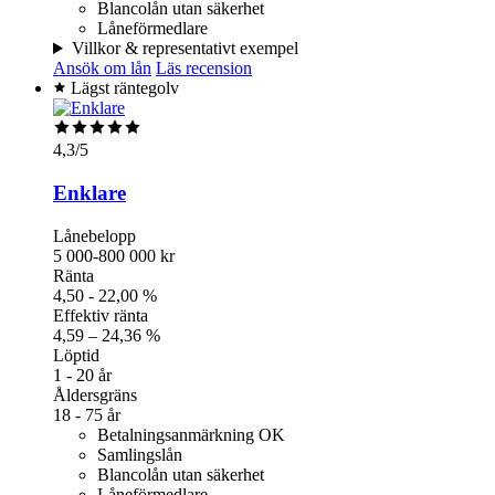
Blancolån utan säkerhet
Låneförmedlare
Villkor & representativt exempel
Ansök om lån
Läs recension
Lägst räntegolv
4,3
/5
Enklare
Lånebelopp
5 000-800 000 kr
Ränta
4,50 - 22,00 %
Effektiv ränta
4,59 – 24,36 %
Löptid
1 - 20 år
Åldersgräns
18 - 75 år
Betalningsanmärkning OK
Samlingslån
Blancolån utan säkerhet
Låneförmedlare