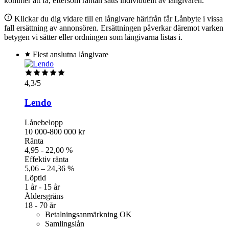
kommer att få, eftersom räntan sätts individuellt av långivaren.
Klickar du dig vidare till en långivare härifrån får Lånbyte i vissa
fall ersättning av annonsören. Ersättningen påverkar däremot varken
betygen vi sätter eller ordningen som långivarna listas i.
Flest anslutna långivare
4,3
/5
Lendo
Lånebelopp
10 000-800 000 kr
Ränta
4,95 - 22,00 %
Effektiv ränta
5,06 – 24,36 %
Löptid
1 år - 15 år
Åldersgräns
18 - 70 år
Betalningsanmärkning OK
Samlingslån