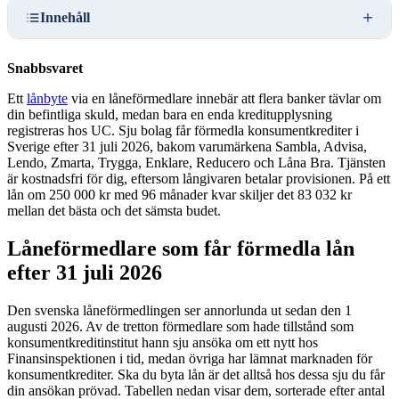
Innehåll
Snabbsvaret
Ett
lånbyte
via en låneförmedlare innebär att flera banker tävlar om
din befintliga skuld, medan bara en enda kreditupplysning
registreras hos UC. Sju bolag får förmedla konsumentkrediter i
Sverige efter 31 juli 2026, bakom varumärkena Sambla, Advisa,
Lendo, Zmarta, Trygga, Enklare, Reducero och Låna Bra. Tjänsten
är kostnadsfri för dig, eftersom långivaren betalar provisionen. På ett
lån om 250 000 kr med 96 månader kvar skiljer det 83 032 kr
mellan det bästa och det sämsta budet.
Låneförmedlare som får förmedla lån
efter 31 juli 2026
Den svenska låneförmedlingen ser annorlunda ut sedan den 1
augusti 2026. Av de tretton förmedlare som hade tillstånd som
konsumentkreditinstitut hann sju ansöka om ett nytt hos
Finansinspektionen i tid, medan övriga har lämnat marknaden för
konsumentkrediter. Ska du byta lån är det alltså hos dessa sju du får
din ansökan prövad. Tabellen nedan visar dem, sorterade efter antal