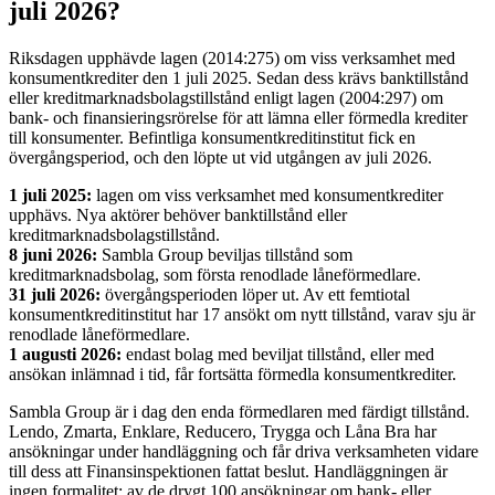
juli 2026?
Riksdagen upphävde lagen (2014:275) om viss verksamhet med
konsumentkrediter den 1 juli 2025. Sedan dess krävs banktillstånd
eller kreditmarknadsbolagstillstånd enligt lagen (2004:297) om
bank- och finansieringsrörelse för att lämna eller förmedla krediter
till konsumenter. Befintliga konsumentkreditinstitut fick en
övergångsperiod, och den löpte ut vid utgången av juli 2026.
1 juli 2025:
lagen om viss verksamhet med konsumentkrediter
upphävs. Nya aktörer behöver banktillstånd eller
kreditmarknadsbolagstillstånd.
8 juni 2026:
Sambla Group beviljas tillstånd som
kreditmarknadsbolag, som första renodlade låneförmedlare.
31 juli 2026:
övergångsperioden löper ut. Av ett femtiotal
konsumentkreditinstitut har 17 ansökt om nytt tillstånd, varav sju är
renodlade låneförmedlare.
1 augusti 2026:
endast bolag med beviljat tillstånd, eller med
ansökan inlämnad i tid, får fortsätta förmedla konsumentkrediter.
Sambla Group är i dag den enda förmedlaren med färdigt tillstånd.
Lendo, Zmarta, Enklare, Reducero, Trygga och Låna Bra har
ansökningar under handläggning och får driva verksamheten vidare
till dess att Finansinspektionen fattat beslut. Handläggningen är
ingen formalitet: av de drygt 100 ansökningar om bank- eller