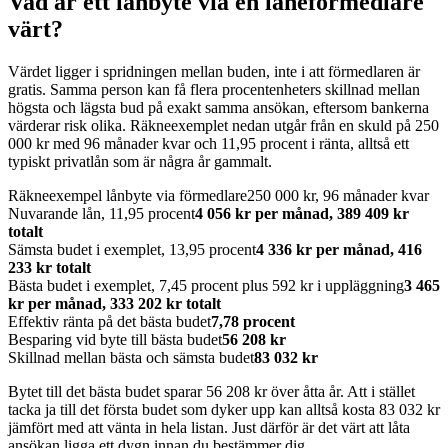
Vad är ett lånbyte via en låneförmedlare
värt?
Värdet ligger i spridningen mellan buden, inte i att förmedlaren är
gratis. Samma person kan få flera procentenheters skillnad mellan
högsta och lägsta bud på exakt samma ansökan, eftersom bankerna
värderar risk olika. Räkneexemplet nedan utgår från en skuld på 250
000 kr med 96 månader kvar och 11,95 procent i ränta, alltså ett
typiskt privatlån som är några år gammalt.
Räkneexempel lånbyte via förmedlare
250 000 kr, 96 månader kvar
Nuvarande lån, 11,95 procent
4 056 kr per månad, 389 409 kr
totalt
Sämsta budet i exemplet, 13,95 procent
4 336 kr per månad, 416
233 kr totalt
Bästa budet i exemplet, 7,45 procent plus 592 kr i uppläggning
3 465
kr per månad, 333 202 kr totalt
Effektiv ränta på det bästa budet
7,78 procent
Besparing vid byte till bästa budet
56 208 kr
Skillnad mellan bästa och sämsta budet
83 032 kr
Bytet till det bästa budet sparar 56 208 kr över åtta år. Att i stället
tacka ja till det första budet som dyker upp kan alltså kosta 83 032 kr
jämfört med att vänta in hela listan. Just därför är det värt att låta
ansökan ligga ett dygn innan du bestämmer dig.