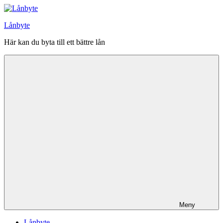
Hoppa
till
Lånbyte
innehåll
Här kan du byta till ett bättre lån
Meny
Lånbyte