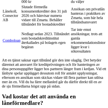
000 kr
du väljer
Slutade förmedla
Ansökan om privatlån
Lånekoll,
konsumentkrediter den 31 juli
hanteras i praktiken av
Consector
2026 och hänvisar numera
Zmarta, som bär hela
AB
vidare till Zmarta. Behåller
tillståndsansvaret
tillståndet för bostadskrediter
Tar inte emot
Nedlagt sedan 2023. Tillståndet
ansökningar, trots att
som bostadskreditinstitut
gamla
Comboloan
återkallades på bolagets egen
rekommendationslistor
begäran
ligger kvar i
sökresultaten
Att en tjänst saknar eget tillstånd gör den inte olaglig. Det betyder
däremot att ansvaret för kreditprövningen och för hanteringen av
dina personuppgifter ligger hos partnern längre fram i kedjan. Vid ett
lånbyte spelar upplägget dessutom roll för antalet upplysningar,
eftersom en ansökan som skickas vidare till flera partner kan utlösa
mer än en. Vill du ha färre mellanled går du därför direkt till en av
de sju förmedlarna högst upp på sidan.
Vad kostar det att använda en
låneförmedlare?