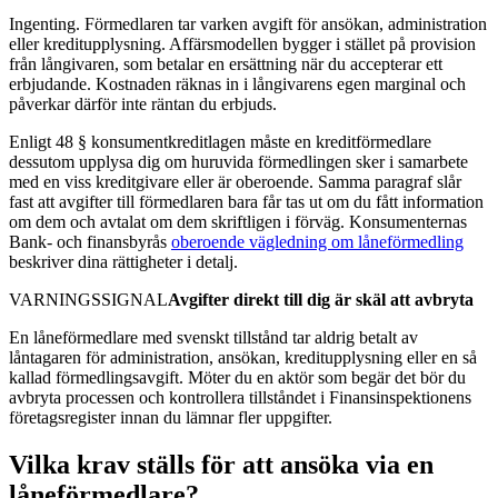
Ingenting. Förmedlaren tar varken avgift för ansökan, administration
eller kreditupplysning. Affärsmodellen bygger i stället på provision
från långivaren, som betalar en ersättning när du accepterar ett
erbjudande. Kostnaden räknas in i långivarens egen marginal och
påverkar därför inte räntan du erbjuds.
Enligt 48 § konsumentkreditlagen måste en kreditförmedlare
dessutom upplysa dig om huruvida förmedlingen sker i samarbete
med en viss kreditgivare eller är oberoende. Samma paragraf slår
fast att avgifter till förmedlaren bara får tas ut om du fått information
om dem och avtalat om dem skriftligen i förväg. Konsumenternas
Bank- och finansbyrås
oberoende vägledning om låneförmedling
beskriver dina rättigheter i detalj.
VARNINGSSIGNAL
Avgifter direkt till dig är skäl att avbryta
En låneförmedlare med svenskt tillstånd tar aldrig betalt av
låntagaren för administration, ansökan, kreditupplysning eller en så
kallad förmedlingsavgift. Möter du en aktör som begär det bör du
avbryta processen och kontrollera tillståndet i Finansinspektionens
företagsregister innan du lämnar fler uppgifter.
Vilka krav ställs för att ansöka via en
låneförmedlare?