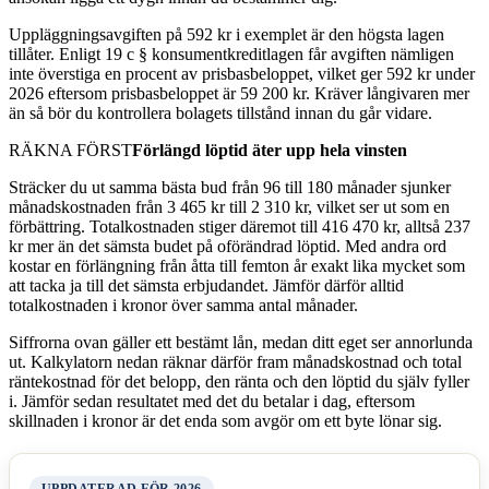
Uppläggningsavgiften på 592 kr i exemplet är den högsta lagen
tillåter. Enligt 19 c § konsumentkreditlagen får avgiften nämligen
inte överstiga en procent av prisbasbeloppet, vilket ger 592 kr under
2026 eftersom prisbasbeloppet är 59 200 kr. Kräver långivaren mer
än så bör du kontrollera bolagets tillstånd innan du går vidare.
RÄKNA FÖRST
Förlängd löptid äter upp hela vinsten
Sträcker du ut samma bästa bud från 96 till 180 månader sjunker
månadskostnaden från 3 465 kr till 2 310 kr, vilket ser ut som en
förbättring. Totalkostnaden stiger däremot till 416 470 kr, alltså 237
kr mer än det sämsta budet på oförändrad löptid. Med andra ord
kostar en förlängning från åtta till femton år exakt lika mycket som
att tacka ja till det sämsta erbjudandet. Jämför därför alltid
totalkostnaden i kronor över samma antal månader.
Siffrorna ovan gäller ett bestämt lån, medan ditt eget ser annorlunda
ut. Kalkylatorn nedan räknar därför fram månadskostnad och total
räntekostnad för det belopp, den ränta och den löptid du själv fyller
i. Jämför sedan resultatet med det du betalar i dag, eftersom
skillnaden i kronor är det enda som avgör om ett byte lönar sig.