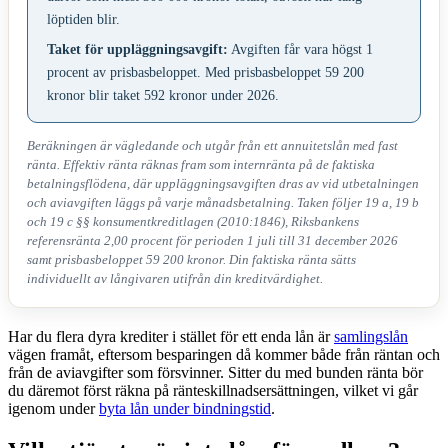
löptiden blir.
Taket för uppläggningsavgift:
Avgiften får vara högst 1
procent av prisbasbeloppet. Med prisbasbeloppet 59 200
kronor blir taket 592 kronor under 2026.
Beräkningen är vägledande och utgår från ett annuitetslån med fast
ränta. Effektiv ränta räknas fram som internränta på de faktiska
betalningsflödena, där uppläggningsavgiften dras av vid utbetalningen
och aviavgiften läggs på varje månadsbetalning. Taken följer 19 a, 19 b
och 19 c §§ konsumentkreditlagen (2010:1846), Riksbankens
referensränta 2,00 procent för perioden 1 juli till 31 december 2026
samt prisbasbeloppet 59 200 kronor. Din faktiska ränta sätts
individuellt av långivaren utifrån din kreditvärdighet.
Har du flera dyra krediter i stället för ett enda lån är
samlingslån
vägen framåt, eftersom besparingen då kommer både från räntan och
från de aviavgifter som försvinner. Sitter du med bunden ränta bör
du däremot först räkna på ränteskillnadsersättningen, vilket vi går
igenom under
byta lån under bindningstid
.