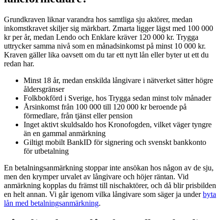
Grundkraven liknar varandra hos samtliga sju aktörer, medan
inkomstkravet skiljer sig märkbart. Zmarta ligger lägst med 100 000
kr per år, medan Lendo och Enklare kräver 120 000 kr. Trygga
uttrycker samma nivå som en månadsinkomst på minst 10 000 kr.
Kraven gäller lika oavsett om du tar ett nytt lån eller byter ut ett du
redan har.
Minst 18 år, medan enskilda långivare i nätverket sätter högre
åldersgränser
Folkbokförd i Sverige, hos Trygga sedan minst tolv månader
Årsinkomst från 100 000 till 120 000 kr beroende på
förmedlare, från tjänst eller pension
Inget aktivt skuldsaldo hos Kronofogden, vilket väger tyngre
än en gammal anmärkning
Giltigt mobilt BankID för signering och svenskt bankkonto
för utbetalning
En betalningsanmärkning stoppar inte ansökan hos någon av de sju,
men den krymper urvalet av långivare och höjer räntan. Vid
anmärkning kopplas du främst till nischaktörer, och då blir prisbilden
en helt annan. Vi går igenom vilka långivare som säger ja under
byta
lån med betalningsanmärkning
.