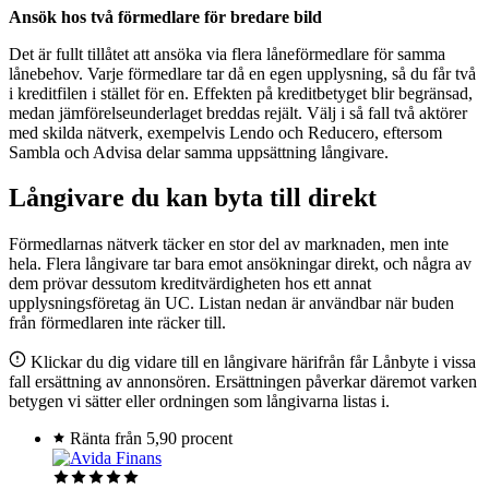
Ansök hos två förmedlare för bredare bild
Det är fullt tillåtet att ansöka via flera låneförmedlare för samma
lånebehov. Varje förmedlare tar då en egen upplysning, så du får två
i kreditfilen i stället för en. Effekten på kreditbetyget blir begränsad,
medan jämförelseunderlaget breddas rejält. Välj i så fall två aktörer
med skilda nätverk, exempelvis Lendo och Reducero, eftersom
Sambla och Advisa delar samma uppsättning långivare.
Långivare du kan byta till direkt
Förmedlarnas nätverk täcker en stor del av marknaden, men inte
hela. Flera långivare tar bara emot ansökningar direkt, och några av
dem prövar dessutom kreditvärdigheten hos ett annat
upplysningsföretag än UC. Listan nedan är användbar när buden
från förmedlaren inte räcker till.
Klickar du dig vidare till en långivare härifrån får Lånbyte i vissa
fall ersättning av annonsören. Ersättningen påverkar däremot varken
betygen vi sätter eller ordningen som långivarna listas i.
Ränta från 5,90 procent