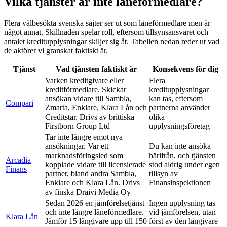
Vilka tjänster är inte låneförmedlare?
Flera välbesökta svenska sajter ser ut som låneförmedlare men är
något annat. Skillnaden spelar roll, eftersom tillsynsansvaret och
antalet kreditupplysningar skiljer sig åt. Tabellen nedan reder ut vad
de aktörer vi granskat faktiskt är.
Tjänst
Vad tjänsten faktiskt är
Konsekvens för dig
Varken kreditgivare eller
Flera
kreditförmedlare. Skickar
kreditupplysningar
ansökan vidare till Sambla,
kan tas, eftersom
Compari
Zmarta, Enklare, Klara Lån och
partnerna använder
Creditstar. Drivs av brittiska
olika
Firstborn Group Ltd
upplysningsföretag
Tar inte längre emot nya
ansökningar. Var ett
Du kan inte ansöka
marknadsföringsled som
härifrån, och tjänsten
Arcadia
kopplade vidare till licensierade
stod aldrig under egen
Finans
partner, bland andra Sambla,
tillsyn av
Enklare och Klara Lån. Drivs
Finansinspektionen
av finska Draivi Media Oy
Sedan 2026 en jämförelsetjänst
Ingen upplysning tas
och inte längre låneförmedlare.
vid jämförelsen, utan
Klara Lån
Jämför 15 långivare upp till 150
först av den långivare