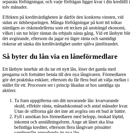
separata förfrågningar, och varje förfrågan ligger kvar i din kreditfil i
tolv månader.
Effekten på kreditvärdigheten är därför den konkreta vinsten, vid
sidan av tidsbesparingen. Många förfrågningar på kort tid tolkas
nämligen av riskmodellerna som ett tecken på ansträngd ekonomi,
vilket i sin tur höjer räntan du erbjuds nästa gång. Vid ett lånbyte blir
det avgörande, eftersom du jagar en lägre ränta och samtidigt
riskerar att sänka din kreditvärdighet under själva jämförandet.
Så byter du lån via en låneförmedlare
Ett lånbyte innebär att du tar ett nytt lån, löser det gamla med
pengarna och fortsätter betala till den nya långivaren. Förmedlaren
gör det praktiska enklare, eftersom du får flera bud att välja mellan i
stället för ett. Processen ser i princip likadan ut hos samtliga sju
aktörer.
Ta fram uppgifterna om ditt nuvarande lån: kvarvarande
skuld, effektiv ränta, månadskostnad och antal månader kvar.
Utan de siffrorna går det inte att avgöra om ett bud är bättre.
Fyll i ansökan hos förmedlaren med belopp, önskad löptid,
inkomst och anställningsform. Ange att lånet ska lösa
befintliga krediter, eftersom flera långivare prissätter
samlingslån annorlunda än nya lån.