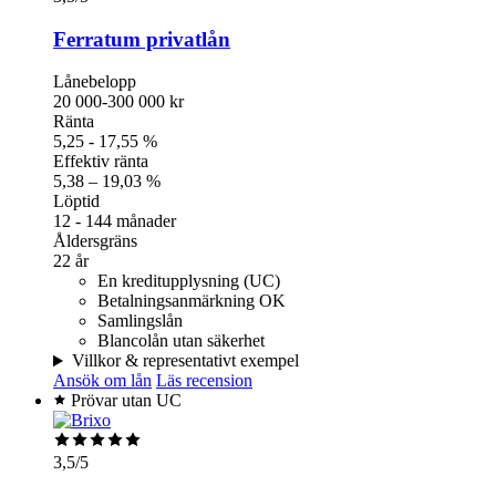
Ferratum privatlån
Lånebelopp
20 000-300 000 kr
Ränta
5,25 - 17,55 %
Effektiv ränta
5,38 – 19,03 %
Löptid
12 - 144 månader
Åldersgräns
22 år
En kreditupplysning (UC)
Betalningsanmärkning OK
Samlingslån
Blancolån utan säkerhet
Villkor & representativt exempel
Ansök om lån
Läs recension
Prövar utan UC
3,5
/5