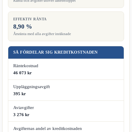
Ränta och avgifter utöver lånebeloppet
EFFEKTIV RÄNTA
8,90 %
Årsränta med alla avgifter inräknade
SÅ FÖRDELAR SIG KREDITKOSTNADEN
Räntekostnad
46 073 kr
Uppläggningsavgift
395 kr
Aviavgifter
3 276 kr
Avgifternas andel av kreditkostnaden