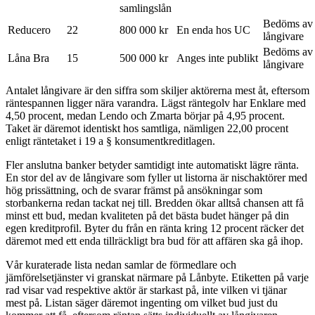
samlingslån
Bedöms av 
Reducero
22
800 000 kr
En enda hos UC
långivare
Bedöms av 
Låna Bra
15
500 000 kr
Anges inte publikt
långivare
Antalet långivare är den siffra som skiljer aktörerna mest åt, eftersom
räntespannen ligger nära varandra. Lägst räntegolv har Enklare med
4,50 procent, medan Lendo och Zmarta börjar på 4,95 procent.
Taket är däremot identiskt hos samtliga, nämligen 22,00 procent
enligt räntetaket i 19 a § konsumentkreditlagen.
Fler anslutna banker betyder samtidigt inte automatiskt lägre ränta.
En stor del av de långivare som fyller ut listorna är nischaktörer med
hög prissättning, och de svarar främst på ansökningar som
storbankerna redan tackat nej till. Bredden ökar alltså chansen att få
minst ett bud, medan kvaliteten på det bästa budet hänger på din
egen kreditprofil. Byter du från en ränta kring 12 procent räcker det
däremot med ett enda tillräckligt bra bud för att affären ska gå ihop.
Vår kuraterade lista nedan samlar de förmedlare och
jämförelsetjänster vi granskat närmare på Lånbyte. Etiketten på varje
rad visar vad respektive aktör är starkast på, inte vilken vi tjänar
mest på. Listan säger däremot ingenting om vilket bud just du