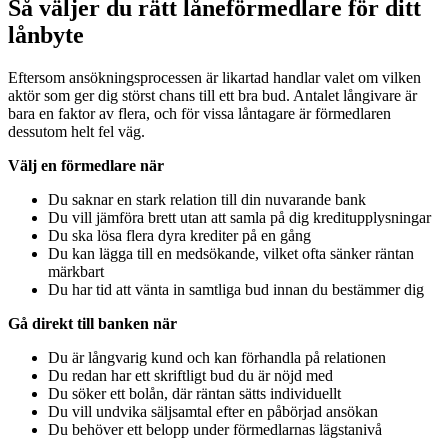
Så väljer du rätt låneförmedlare för ditt
lånbyte
Eftersom ansökningsprocessen är likartad handlar valet om vilken
aktör som ger dig störst chans till ett bra bud. Antalet långivare är
bara en faktor av flera, och för vissa låntagare är förmedlaren
dessutom helt fel väg.
Välj en förmedlare när
Du saknar en stark relation till din nuvarande bank
Du vill jämföra brett utan att samla på dig kreditupplysningar
Du ska lösa flera dyra krediter på en gång
Du kan lägga till en medsökande, vilket ofta sänker räntan
märkbart
Du har tid att vänta in samtliga bud innan du bestämmer dig
Gå direkt till banken när
Du är långvarig kund och kan förhandla på relationen
Du redan har ett skriftligt bud du är nöjd med
Du söker ett bolån, där räntan sätts individuellt
Du vill undvika säljsamtal efter en påbörjad ansökan
Du behöver ett belopp under förmedlarnas lägstanivå