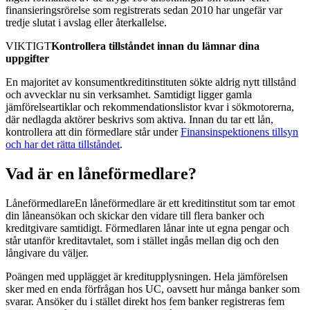
finansieringsrörelse som registrerats sedan 2010 har ungefär var
tredje slutat i avslag eller återkallelse.
VIKTIGT
Kontrollera tillståndet innan du lämnar dina
uppgifter
En majoritet av konsumentkreditinstituten sökte aldrig nytt tillstånd
och avvecklar nu sin verksamhet. Samtidigt ligger gamla
jämförelseartiklar och rekommendationslistor kvar i sökmotorerna,
där nedlagda aktörer beskrivs som aktiva. Innan du tar ett lån,
kontrollera att din förmedlare står under
Finansinspektionens tillsyn
och har det rätta tillståndet
.
Vad är en låneförmedlare?
Låneförmedlare
En låneförmedlare är ett kreditinstitut som tar emot
din låneansökan och skickar den vidare till flera banker och
kreditgivare samtidigt. Förmedlaren lånar inte ut egna pengar och
står utanför kreditavtalet, som i stället ingås mellan dig och den
långivare du väljer.
Poängen med upplägget är kreditupplysningen. Hela jämförelsen
sker med en enda förfrågan hos UC, oavsett hur många banker som
svarar. Ansöker du i stället direkt hos fem banker registreras fem