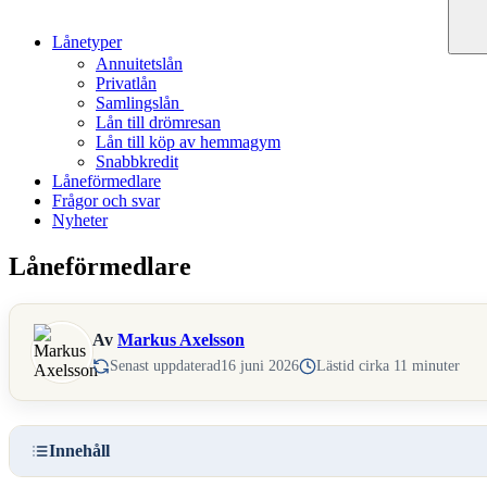
Lånetyper
Annuitetslån
Privatlån
Samlingslån
Lån till drömresan
Lån till köp av hemmagym
Snabbkredit
Låneförmedlare
Frågor och svar
Nyheter
Låneförmedlare
Av
Markus Axelsson
Senast uppdaterad
16 juni 2026
Lästid cirka 11 minuter
Innehåll