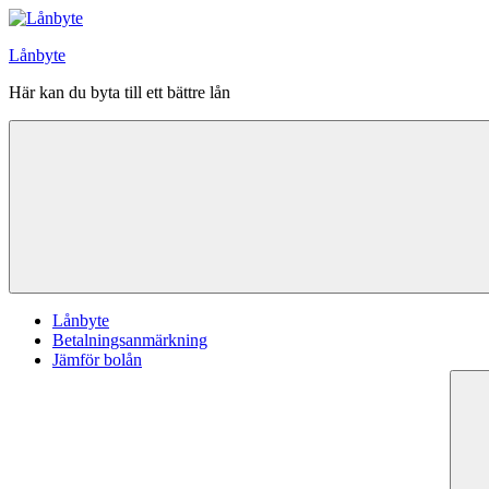
Hoppa
till
Lånbyte
innehåll
Här kan du byta till ett bättre lån
Lånbyte
Betalningsanmärkning
Jämför bolån