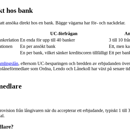
kt hos bank
 att ansöka direkt hos en bank. Bägge vägarna har för- och nackdelar.
UC-förfrågan
An
ankrelation
En enda för upp till 40 banker
3 till 10 fr
ationen
En per ansökt bank
Ett, men ka
En per bank, vilket sänker kreditscoren tillfälligt
Ett per ban
amlingslån
, eftersom UC-besparingen och bredden av erbjudanden överv
 Bolåneförmedlare som Ordna, Lendo och Lånekoll har växt på senare tid 
medlare
rovision från långivaren när du accepterar ett erbjudande, typiskt 1 till
al.
dlare?