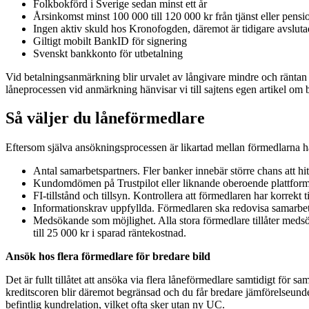
Folkbokförd i Sverige sedan minst ett år
Årsinkomst minst 100 000 till 120 000 kr från tjänst eller pensi
Ingen aktiv skuld hos Kronofogden, däremot är tidigare avslutad
Giltigt mobilt BankID för signering
Svenskt bankkonto för utbetalning
Vid betalningsanmärkning blir urvalet av långivare mindre och ränta
låneprocessen vid anmärkning hänvisar vi till sajtens egen artikel om
Så väljer du låneförmedlare
Eftersom själva ansökningsprocessen är likartad mellan förmedlarna ha
Antal samarbetspartners. Fler banker innebär större chans att hit
Kundomdömen på Trustpilot eller liknande oberoende plattform
FI-tillstånd och tillsyn. Kontrollera att förmedlaren har korrekt t
Informationskrav uppfyllda. Förmedlaren ska redovisa samarbete
Medsökande som möjlighet. Alla stora förmedlare tillåter medsök
till 25 000 kr i sparad räntekostnad.
Ansök hos flera förmedlare för bredare bild
Det är fullt tillåtet att ansöka via flera låneförmedlare samtidigt för s
kreditscoren blir däremot begränsad och du får bredare jämförelseund
befintlig kundrelation, vilket ofta sker utan ny UC.