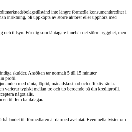
kreditmarknadsbolagstillstånd inte längre förmedla konsumentkrediter i
an inriktning, bli uppköpta av större aktörer eller upphöra med
och tillsyn. För dig som låntagare innebär det större trygghet, men
tliga skulder. Ansökan tar normalt 5 till 15 minuter.
n profil.
udanden med ränta, löptid, månadskostnad och effektiv ränta.
n varierar typiskt mellan tre och tio beroende på din kreditprofil.
ceptera något alls.
m en till fem bankdagar.
rhållandet till förmedlaren är därmed avslutat. Eventuella tvister om