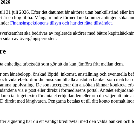
 2026
ill 31 juli 2026. Efter det datumet får aktörer utan banktillstånd eller 
vilket är en hög ribba. Många mindre förmedlare kommer antingen söka ann
 under
Finansinspektionens tillsyn och har det rätta tillståndet
.
erksamhet ska bedrivas av reglerade aktörer med bättre kapitaltäckning 
a sidan av övergångsperioden.
re
tta enhetliga arbetssätt som gör att du kan jämföra fritt mellan dem.
om lånebelopp, önskad löptid, inkomst, anställning och eventuella befin
ch vidarebefordrar din ansökan till alla anslutna banker som matchar di
samma upplysning. De som accepterar din ansökan lämnar konkreta erbj
dandena via e-post eller direkt i förmedlarens portal. Antalet erbjudande
en tar inget extra för antalet erbjudanden eller om du väljer att inte ac
D direkt med långivaren. Pengarna betalas ut till ditt konto normalt ino
ter signering har du ett vanligt kreditavtal med den valda banken och fö
.