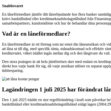
Snabbsvaret
En låneförmedlare jämför ditt lånerbjudande hos flera banker samtidig
krävs banktillstånd eller kreditmarknadsbolagstillstånd från Finansinsp
samarbetspartners, kundomdöme och hur de behandlar dina personupp
Vad är en låneförmedlare?
En låneförmedlare är ett företag som tar emot din låneansökan och vida
att låna ut till dig, med specifik ränta, månadskostnad och effektiv rä
kreditavtalet, vilket istället ingås mellan dig och den långivare du valt.
Den stora poängen är att hela jämförelsen sker med endast en kreditu
direkt hos varje bank för sig, då varje ansökan utlöser en separat upp
tidsbesparing.
Lagändringen 1 juli 2025 har förändrat l
Den 1 juli 2025 trädde en stor regelförändring i kraft som påverkar
banktillstånd eller kreditmarknadsbolagstillstånd enligt lagen (2004:29