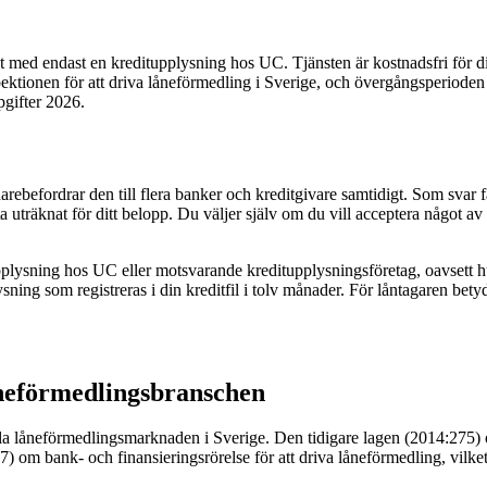
t med endast en kreditupplysning hos UC. Tjänsten är kostnadsfri för di
ektionen för att driva låneförmedling i Sverige, och övergångsperioden fö
gifter 2026.
rebefordrar den till flera banker och kreditgivare samtidigt. Som svar 
nta uträknat för ditt belopp. Du väljer själv om du vill acceptera något 
pplysning hos UC eller motsvarande kreditupplysningsföretag, oavsett 
lysning som registreras i din kreditfil i tolv månader. För låntagaren b
åneförmedlingsbranschen
 hela låneförmedlingsmarknaden i Sverige. Den tidigare lagen (2014:27
7) om bank- och finansieringsrörelse för att driva låneförmedling, vilket 