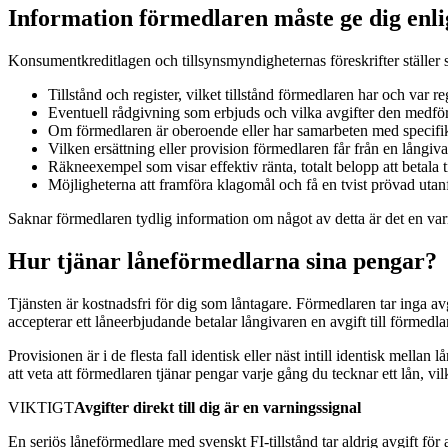
Information förmedlaren måste ge dig enli
Konsumentkreditlagen och tillsynsmyndigheternas föreskrifter ställer 
Tillstånd och register, vilket tillstånd förmedlaren har och var reg
Eventuell rådgivning som erbjuds och vilka avgifter den medfö
Om förmedlaren är oberoende eller har samarbeten med specifika 
Vilken ersättning eller provision förmedlaren får från en långiva
Räkneexempel som visar effektiv ränta, totalt belopp att betala
Möjligheterna att framföra klagomål och få en tvist prövad u
Saknar förmedlaren tydlig information om något av detta är det en v
Hur tjänar låneförmedlarna sina pengar?
Tjänsten är kostnadsfri för dig som låntagare. Förmedlaren tar inga av
accepterar ett låneerbjudande betalar långivaren en avgift till förmed
Provisionen är i de flesta fall identisk eller näst intill identisk mell
att veta att förmedlaren tjänar pengar varje gång du tecknar ett lån, vi
VIKTIGT
Avgifter direkt till dig är en varningssignal
En seriös låneförmedlare med svenskt FI-tillstånd tar aldrig avgift för