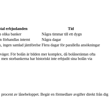
tal erbjudanden
Tid
ån olika banker
Några timmar till ett dygn
n förhandlas internt
Några dagar
k, ingen samlad jämförelse
Flera dagar för parallella ansökningar
äger. För bolån är bilden mer komplex, då bolåneräntan ofta
men storbankerna har historiskt inte erbjudit sina bolån via
 3 procent av lånebeloppet. Begär en förmedlare avgifter direkt från dig