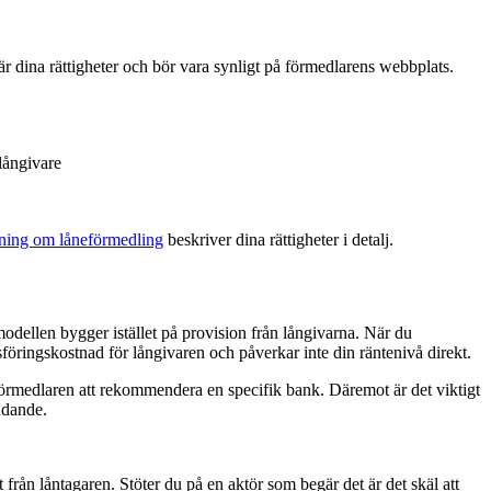
r dina rättigheter och bör vara synligt på förmedlarens webbplats.
 långivare
ning om låneförmedling
beskriver dina rättigheter i detalj.
modellen bygger istället på provision från långivarna. När du
sföringskostnad för långivaren och påverkar inte din räntenivå direkt.
ör förmedlaren att rekommendera en specifik bank. Däremot är det viktigt
judande.
från låntagaren. Stöter du på en aktör som begär det är det skäl att