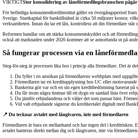
VIKTIGT
Stor konsolidering av låneförmedlingsbranschen pågår
För befintliga konsumentkreditinstitut gäller en övergångsperiod fram t
Sverige. Startkapital för banktillstånd är cirka 50 miljoner kronor, 
verksamheten. Innan du tar ett lån, kontrollera att din förmedlare står
Reformen handlar om att stärka konsumentskyddet och att förmedlingsv
också att marknaden under 2026 kommer att se annorlunda ut på andr
Så fungerar processen via en låneförmedla
Steg-för-steg är processen lika hos i princip alla förmedlare. Det är de
Du fyller i en ansökan på förmedlarens webbplats med uppgifter 
Förmedlaren tar en kreditupplysning hos UC eller motsvarande o
Bankerna gör var och en sin egen kreditbedömning baserat på 
Du får inom några timmar till ett dygn en samlad lista över erbju
Du jämför erbjudandena och väljer det som passar bäst. Förmedlar
Vid valt erbjudande signerar du kreditavtalet digitalt med BankI
📍 Du tecknar avtalet med långivaren, inte med förmedlaren
Förmedlaren är bara en mellanhand och har ingen del i kreditrisken. Ef
avtalet hanteras direkt mellan dig och långivaren, inte via förmedlaren