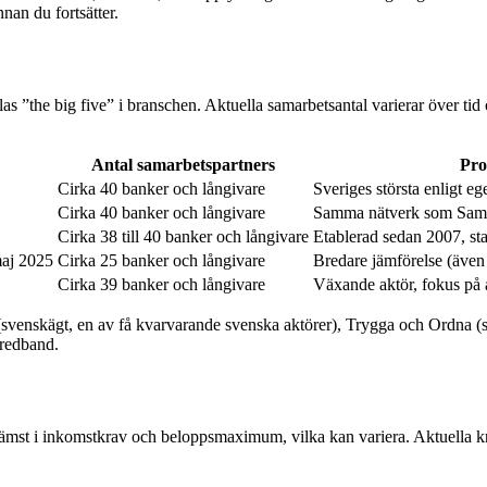
nan du fortsätter.
 ”the big five” i branschen. Aktuella samarbetsantal varierar över tid 
Antal samarbetspartners
Pro
Cirka 40 banker och långivare
Sveriges största enligt eg
Cirka 40 banker och långivare
Samma nätverk som Samb
Cirka 38 till 40 banker och långivare
Etablerad sedan 2007, st
maj 2025
Cirka 25 banker och långivare
Bredare jämförelse (även 
Cirka 39 banker och långivare
Växande aktör, fokus på
svenskägt, en av få kvarvarande svenska aktörer), Trygga och Ordna (s
bredband.
rämst i inkomstkrav och beloppsmaximum, vilka kan variera. Aktuella krav