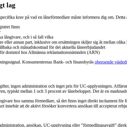
gt lag
specifika krav på vad en låneförmedlare måste informera dig om. Detta ä
istret finns
r
långivare, och i så fall vilka
re eller annan part, inklusive om ersättningen skiljer sig åt mellan olika
 tillbaka och månadskostnad för det aktuella låneerbjudandet
tanför domstol hos Allmänna reklamationsnämnden (ARN)
arningssignal. Konsumenternas Bank- och finansbyrås
oberoende vägled
gifter, ingen administration och inget pris för UC-upplysningen. Affärs
laren, typiskt mellan 1 och 3 procent av lånebeloppet. Det är en marknad
an långivare hos samma förmedlare, så det finns inget direkt incitament f
lket innebär att de aktivt försöker konvertera ansökan till accepterat erb
 administration, ansökan, UC-upplysning eller ”förmedlingsavgift” direkt 