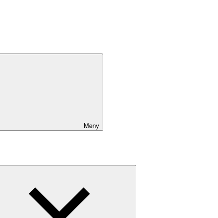
Meny
Expandera
undermeny