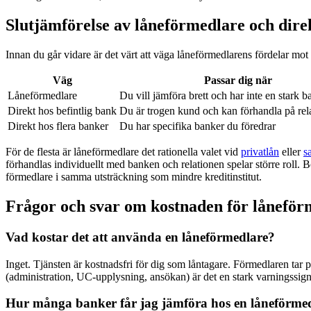
Slutjämförelse av låneförmedlare och dire
Innan du går vidare är det värt att väga låneförmedlarens fördelar mot
Väg
Passar dig när
Låneförmedlare
Du vill jämföra brett och har inte en stark b
Direkt hos befintlig bank
Du är trogen kund och kan förhandla på rel
Direkt hos flera banker
Du har specifika banker du föredrar
För de flesta är låneförmedlare det rationella valet vid
privatlån
eller
s
förhandlas individuellt med banken och relationen spelar större roll.
förmedlare i samma utsträckning som mindre kreditinstitut.
Frågor och svar om kostnaden för låneför
Vad kostar det att använda en låneförmedlare?
Inget. Tjänsten är kostnadsfri för dig som låntagare. Förmedlaren tar p
(administration, UC-upplysning, ansökan) är det en stark varningssign
Hur många banker får jag jämföra hos en låneförme