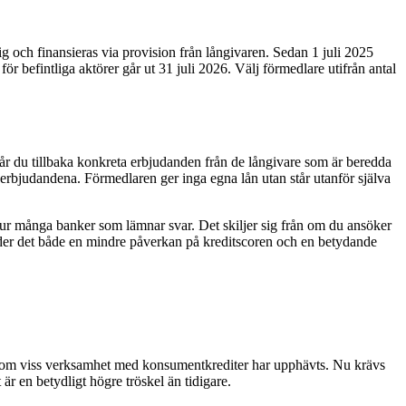
g och finansieras via provision från långivaren. Sedan 1 juli 2025
r befintliga aktörer går ut 31 juli 2026. Välj förmedlare utifrån antal
får du tillbaka konkreta erbjudanden från de långivare som är beredda
av erbjudandena. Förmedlaren ger inga egna lån utan står utanför själva
hur många banker som lämnar svar. Det skiljer sig från om du ansöker
etyder det både en mindre påverkan på kreditscoren och en betydande
5) om viss verksamhet med konsumentkrediter har upphävts. Nu krävs
är en betydligt högre tröskel än tidigare.