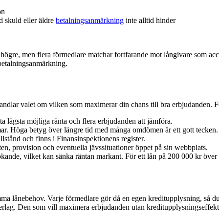
on
 skuld eller äldre
betalningsanmärkning
inte alltid hinder
n högre, men flera förmedlare matchar fortfarande mot långivare som a
 betalningsanmärkning.
ndlar valet om vilken som maximerar din chans till bra erbjudanden. Fe
ta lägsta möjliga ränta och flera erbjudanden att jämföra.
ar. Höga betyg över längre tid med många omdömen är ett gott tecken.
illstånd och finns i Finansinspektionens register.
n, provision och eventuella jävssituationer öppet på sin webbplats.
ande, vilket kan sänka räntan markant. För ett lån på 200 000 kr över 
amma lånebehov. Varje förmedlare gör då en egen kreditupplysning, så du få
erlag. Den som vill maximera erbjudanden utan kreditupplysningseffekt 