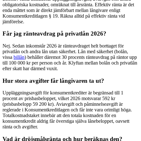
obligatoriska kostnader, omräknat till årsränta. Effektiv ränta är det
enda måttet som är direkt jämförbart mellan långivare enligt
Konsumentkreditlagen § 19. Räkna alltid på effektiv ränta vid
jämförelse.
Får jag ränteavdrag på privatlån 2026?
Nej. Sedan inkomstår 2026 är ränteavdraget helt borttaget för
privatlån och andra lån utan säkerhet. Lån med säkerhet (bolån,
vissa
billån
) behåller däremot 30 procents ränteavdrag på räntor upp
till 100 000 kr per person och år. Klyftan mellan bolån och privatlån
efter skatt har därmed vuxit.
Hur stora avgifter får långivaren ta ut?
Uppläggningsavgift för konsumentkrediter är begränsad till 1
procent av prisbasbeloppet, vilket 2026 motsvarar 592 kr
(prisbasbelopp 59 200 kr). Aviavgift och påminnelseavgift är
reglerade i Konsumentkreditlagen och får inte vara orimligt höga.
Totalkostnadstaket innebär att den totala kostnaden för en
konsumentkredit aldrig får överstiga själva lånebeloppet, oavsett
ränta och avgifter.
Vad är dröjsmålsränta och hur beräknas den?