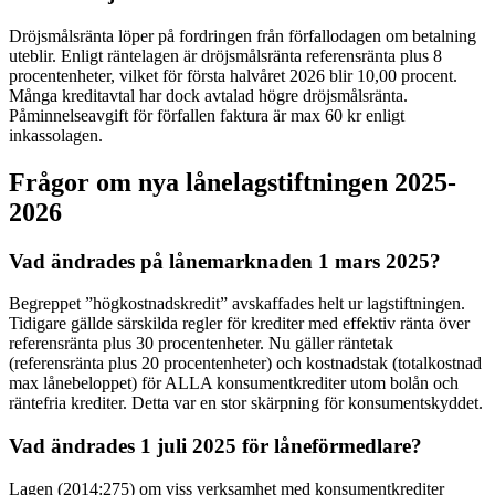
Dröjsmålsränta löper på fordringen från förfallodagen om betalning
uteblir. Enligt räntelagen är dröjsmålsränta referensränta plus 8
procentenheter, vilket för första halvåret 2026 blir 10,00 procent.
Många kreditavtal har dock avtalad högre dröjsmålsränta.
Påminnelseavgift för förfallen faktura är max 60 kr enligt
inkassolagen.
Frågor om nya lånelagstiftningen 2025-
2026
Vad ändrades på lånemarknaden 1 mars 2025?
Begreppet ”högkostnadskredit” avskaffades helt ur lagstiftningen.
Tidigare gällde särskilda regler för krediter med effektiv ränta över
referensränta plus 30 procentenheter. Nu gäller räntetak
(referensränta plus 20 procentenheter) och kostnadstak (totalkostnad
max lånebeloppet) för ALLA konsumentkrediter utom bolån och
räntefria krediter. Detta var en stor skärpning för konsumentskyddet.
Vad ändrades 1 juli 2025 för låneförmedlare?
Lagen (2014:275) om viss verksamhet med konsumentkrediter