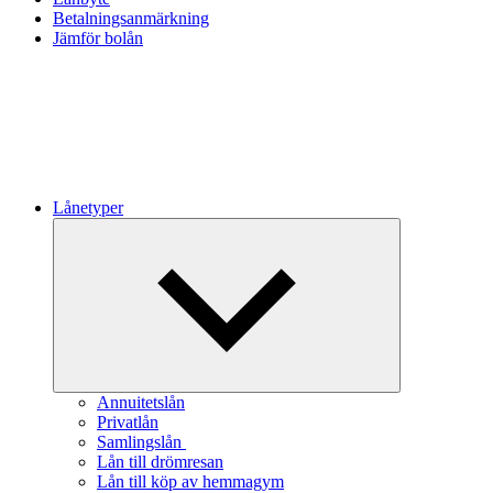
Betalningsanmärkning
Jämför bolån
Lånetyper
Expandera
undermeny
Annuitetslån
Privatlån
Samlingslån
Lån till drömresan
Lån till köp av hemmagym