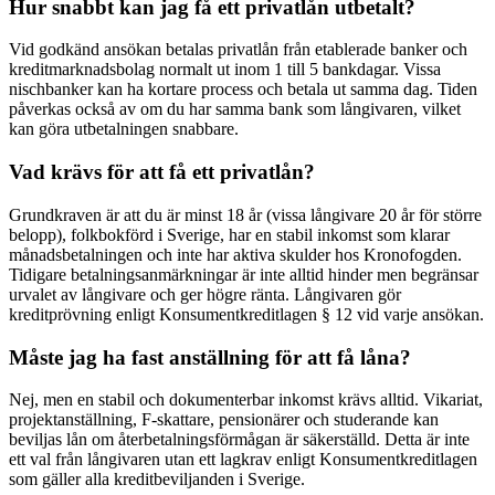
Hur snabbt kan jag få ett privatlån utbetalt?
Vid godkänd ansökan betalas privatlån från etablerade banker och
kreditmarknadsbolag normalt ut inom 1 till 5 bankdagar. Vissa
nischbanker kan ha kortare process och betala ut samma dag. Tiden
påverkas också av om du har samma bank som långivaren, vilket
kan göra utbetalningen snabbare.
Vad krävs för att få ett privatlån?
Grundkraven är att du är minst 18 år (vissa långivare 20 år för större
belopp), folkbokförd i Sverige, har en stabil inkomst som klarar
månadsbetalningen och inte har aktiva skulder hos Kronofogden.
Tidigare betalningsanmärkningar är inte alltid hinder men begränsar
urvalet av långivare och ger högre ränta. Långivaren gör
kreditprövning enligt Konsumentkreditlagen § 12 vid varje ansökan.
Måste jag ha fast anställning för att få låna?
Nej, men en stabil och dokumenterbar inkomst krävs alltid. Vikariat,
projektanställning, F-skattare, pensionärer och studerande kan
beviljas lån om återbetalningsförmågan är säkerställd. Detta är inte
ett val från långivaren utan ett lagkrav enligt Konsumentkreditlagen
som gäller alla kreditbeviljanden i Sverige.