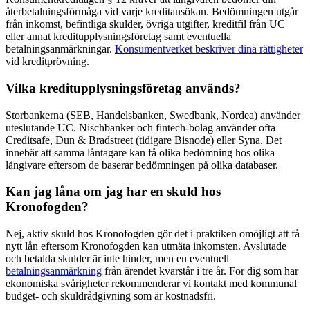
återbetalningsförmåga vid varje kreditansökan. Bedömningen utgår
från inkomst, befintliga skulder, övriga utgifter, kreditfil från UC
eller annat kreditupplysningsföretag samt eventuella
betalningsanmärkningar.
Konsumentverket beskriver dina rättigheter
vid kreditprövning.
Vilka kreditupplysningsföretag används?
Storbankerna (SEB, Handelsbanken, Swedbank, Nordea) använder
uteslutande UC. Nischbanker och fintech-bolag använder ofta
Creditsafe, Dun & Bradstreet (tidigare Bisnode) eller Syna. Det
innebär att samma låntagare kan få olika bedömning hos olika
långivare eftersom de baserar bedömningen på olika databaser.
Kan jag låna om jag har en skuld hos
Kronofogden?
Nej, aktiv skuld hos Kronofogden gör det i praktiken omöjligt att få
nytt lån eftersom Kronofogden kan utmäta inkomsten. Avslutade
och betalda skulder är inte hinder, men en eventuell
betalningsanmärkning
från ärendet kvarstår i tre år. För dig som har
ekonomiska svårigheter rekommenderar vi kontakt med kommunal
budget- och skuldrådgivning som är kostnadsfri.