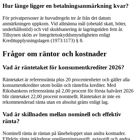
Hur länge ligger en betalningsanmärkning kvar?
För privatpersoner är huvudregeln tre år från det datum
anmärkningen uppkom. Vid allmänna mål (obetald skatt, böter,
underhållsstöd) och vid skuldsanering är lagringstiden fem år.
Tillsynen sköts av Integritetsskyddsmyndigheten enligt
Kreditupplysningslagen (1973:1173) § 8.
Frågor om räntor och kostnader
Vad är räntetaket för konsumentkrediter 2026?
Räntetaket är referensränta plus 20 procentenheter och gäller alla
konsumentkrediter utom bolån och räntefria krediter. Med
Riksbankens referensränta på 2,00 procent för första halvåret 2026
blir räntetaket 22,00 procent nominellt. Räntetaket är inte en
rekommenderad ränta utan en absolut gräns enligt lag.
Vad är skillnaden mellan nominell och effektiv
ränta?
Nominell ränta är räntan på lånebeloppet utan andra kostnader.
Effektiv ränta inkluderar uppläggningsavgift, aviavgift och andra