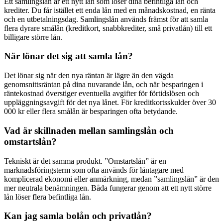
Ett samlingslån är ett nytt lån som löser dina befintliga lån och
krediter. Du får istället ett enda lån med en månadskostnad, en ränta
och en utbetalningsdag. Samlingslån används främst för att samla
flera dyrare smålån (kreditkort, snabbkrediter, små privatlån) till ett
billigare större lån.
När lönar det sig att samla lån?
Det lönar sig när den nya räntan är lägre än den vägda
genomsnittsräntan på dina nuvarande lån, och när besparingen i
räntekostnad överstiger eventuella avgifter för förtidslösen och
uppläggningsavgift för det nya lånet. För kreditkortsskulder över 30
000 kr eller flera smålån är besparingen ofta betydande.
Vad är skillnaden mellan samlingslån och
omstartslån?
Tekniskt är det samma produkt. ”Omstartslån” är en
marknadsföringsterm som ofta används för låntagare med
komplicerad ekonomi eller anmärkning, medan ”samlingslån” är den
mer neutrala benämningen. Båda fungerar genom att ett nytt större
lån löser flera befintliga lån.
Kan jag samla bolån och privatlån?