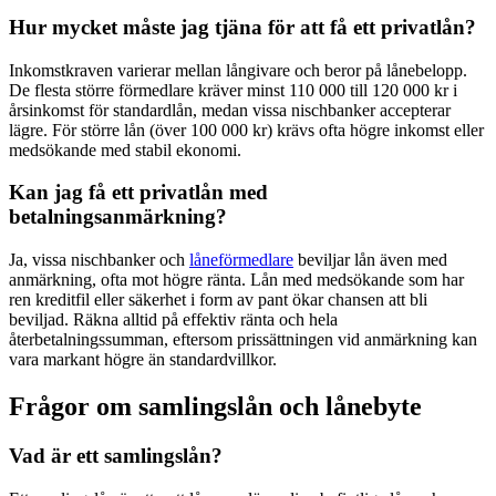
Hur mycket måste jag tjäna för att få ett privatlån?
Inkomstkraven varierar mellan långivare och beror på lånebelopp.
De flesta större förmedlare kräver minst 110 000 till 120 000 kr i
årsinkomst för standardlån, medan vissa nischbanker accepterar
lägre. För större lån (över 100 000 kr) krävs ofta högre inkomst eller
medsökande med stabil ekonomi.
Kan jag få ett privatlån med
betalningsanmärkning?
Ja, vissa nischbanker och
låneförmedlare
beviljar lån även med
anmärkning, ofta mot högre ränta. Lån med medsökande som har
ren kreditfil eller säkerhet i form av pant ökar chansen att bli
beviljad. Räkna alltid på effektiv ränta och hela
återbetalningssumman, eftersom prissättningen vid anmärkning kan
vara markant högre än standardvillkor.
Frågor om samlingslån och lånebyte
Vad är ett samlingslån?