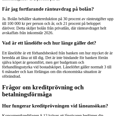
Får jag fortfarande ränteavdrag på bolån?
Ja. Bolån behåller skattereduktion på 30 procent av ränteutgifter upp
till 100 000 kr per person och år, och 21 procent på beloppet
däröver. Detta skiljer bolån från privatlån, där ränteavdraget helt
avskaffats från inkomstår 2026.
Vad är ett lånelöfte och hur länge gäller det?
Ett lånelöfte är ett förhandsbesked från banken om hur mycket de är
beredda att låna ut till dig. Det är inte bindande för banken förrän
själva köpet är genomfört, men ger budgetram och
förhandlingsstyrka vid bostadsköpet. Lånelöftet gäller normalt 3 till
6 månader och kan förlängas om din ekonomiska situation är
oförändrad.
Frågor om kreditprövning och
betalningsförmåga
Hur fungerar kreditprövningen vid låneansökan?
Konsumentkreditlagen § 12 kräver att långivaren bedömer din