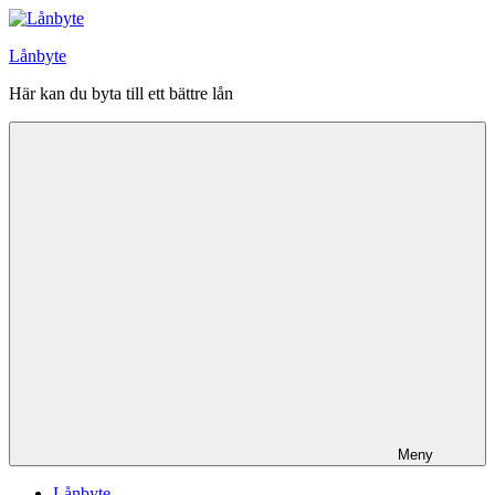
Hoppa
till
Lånbyte
innehåll
Här kan du byta till ett bättre lån
Meny
Lånbyte