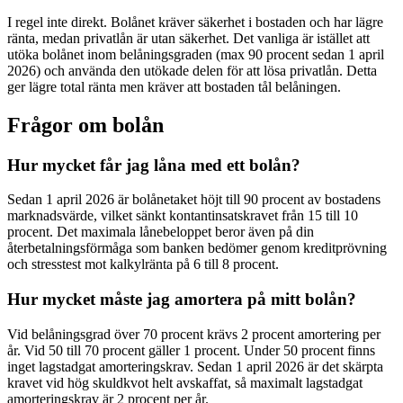
I regel inte direkt. Bolånet kräver säkerhet i bostaden och har lägre
ränta, medan privatlån är utan säkerhet. Det vanliga är istället att
utöka bolånet inom belåningsgraden (max 90 procent sedan 1 april
2026) och använda den utökade delen för att lösa privatlån. Detta
ger lägre total ränta men kräver att bostaden tål belåningen.
Frågor om bolån
Hur mycket får jag låna med ett bolån?
Sedan 1 april 2026 är bolånetaket höjt till 90 procent av bostadens
marknadsvärde, vilket sänkt kontantinsatskravet från 15 till 10
procent. Det maximala lånebeloppet beror även på din
återbetalningsförmåga som banken bedömer genom kreditprövning
och stresstest mot kalkylränta på 6 till 8 procent.
Hur mycket måste jag amortera på mitt bolån?
Vid belåningsgrad över 70 procent krävs 2 procent amortering per
år. Vid 50 till 70 procent gäller 1 procent. Under 50 procent finns
inget lagstadgat amorteringskrav. Sedan 1 april 2026 är det skärpta
kravet vid hög skuldkvot helt avskaffat, så maximalt lagstadgat
amorteringskrav är 2 procent per år.