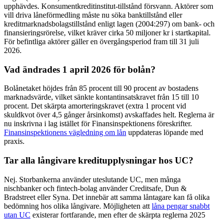
upphävdes. Konsumentkreditinstitut-tillstånd försvann. Aktörer som
vill driva låneförmedling måste nu söka banktillstånd eller
kreditmarknadsbolagstillstånd enligt lagen (2004:297) om bank- och
finansieringsrörelse, vilket kräver cirka 50 miljoner kr i startkapital.
För befintliga aktörer gäller en övergångsperiod fram till 31 juli
2026.
Vad ändrades 1 april 2026 för bolån?
Bolånetaket höjdes från 85 procent till 90 procent av bostadens
marknadsvärde, vilket sänkte kontantinsatskravet från 15 till 10
procent. Det skärpta amorteringskravet (extra 1 procent vid
skuldkvot över 4,5 gånger årsinkomst) avskaffades helt. Reglerna är
nu inskrivna i lag istället för Finansinspektionens föreskrifter.
Finansinspektionens vägledning om lån
uppdateras löpande med
praxis.
Tar alla långivare kreditupplysningar hos UC?
Nej. Storbankerna använder uteslutande UC, men många
nischbanker och fintech-bolag använder Creditsafe, Dun &
Bradstreet eller Syna. Det innebär att samma låntagare kan få olika
bedömning hos olika långivare. Möjligheten att
låna pengar snabbt
utan UC
existerar fortfarande, men efter de skärpta reglerna 2025