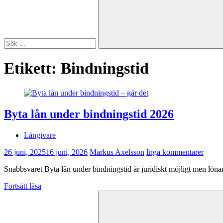
Sök
Etikett:
Bindningstid
Byta lån under bindningstid 2026
Långivare
26 juni, 2025
16 juni, 2026
Markus Axelsson
Inga kommentarer
Snabbsvaret Byta lån under bindningstid är juridiskt möjligt men löna
Fortsätt läsa
Sök
efter: