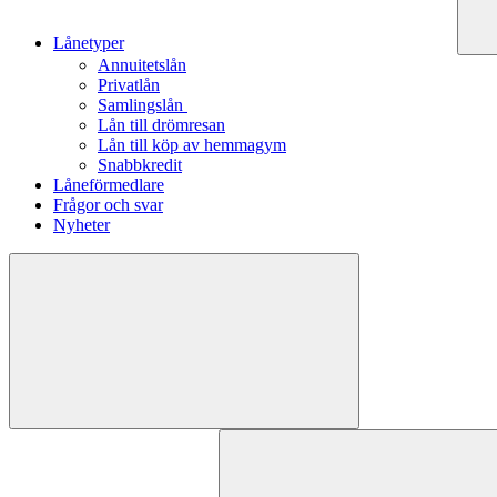
Lånetyper
Annuitetslån
Privatlån
Samlingslån
Lån till drömresan
Lån till köp av hemmagym
Snabbkredit
Låneförmedlare
Frågor och svar
Nyheter
Sök
efter: