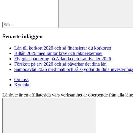
Sök
Senaste inläggen
Lån till körkort 2026 och så finansierar du körkortet
Billån 2026 med räntor krav och räkneexempel
Flygplatsparkering på Arlanda och Landvetter 2026
Förskott på arv 2026 och så påverkar det dina lån
Samboavtal 2026 med mall och så skyddar du dina investeringa
Om oss
Kontakt
Lånbyte är en affiliatesida vars verksamhet är oberoende från alla låne