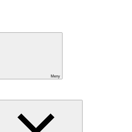
Meny
Expandera
undermeny