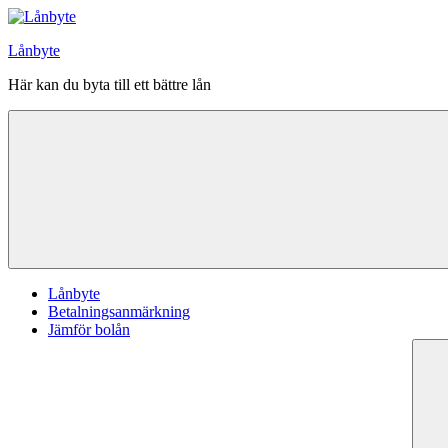
Hoppa
till
Lånbyte
innehåll
Här kan du byta till ett bättre lån
Lånbyte
Betalningsanmärkning
Jämför bolån