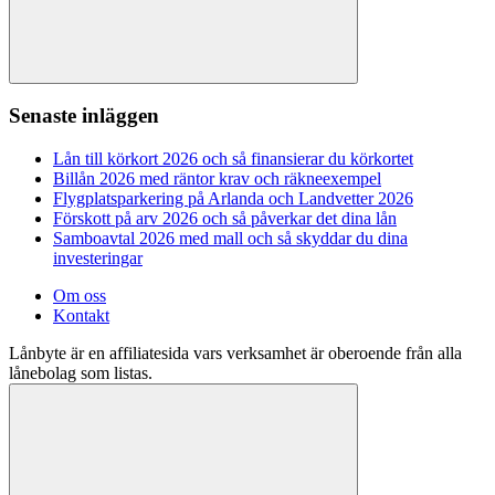
Sök
Senaste inläggen
Lån till körkort 2026 och så finansierar du körkortet
Billån 2026 med räntor krav och räkneexempel
Flygplatsparkering på Arlanda och Landvetter 2026
Förskott på arv 2026 och så påverkar det dina lån
Samboavtal 2026 med mall och så skyddar du dina
investeringar
Om oss
Kontakt
Lånbyte är en affiliatesida vars verksamhet är oberoende från alla
lånebolag som listas.