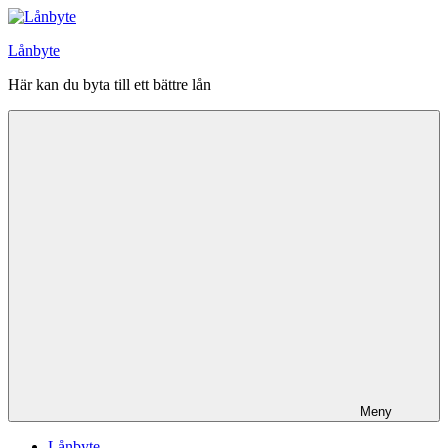
Hoppa
till
Lånbyte
innehåll
Här kan du byta till ett bättre lån
Meny
Lånbyte