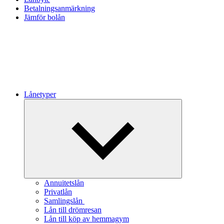
Betalningsanmärkning
Jämför bolån
Lånetyper
Expandera
undermeny
Annuitetslån
Privatlån
Samlingslån
Lån till drömresan
Lån till köp av hemmagym