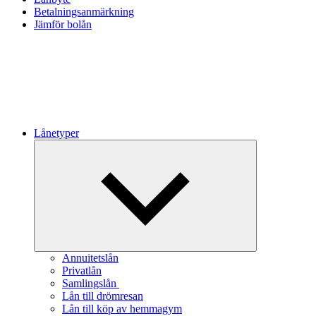
Betalningsanmärkning
Jämför bolån
Lånetyper
Expandera
undermeny
Annuitetslån
Privatlån
Samlingslån
Lån till drömresan
Lån till köp av hemmagym