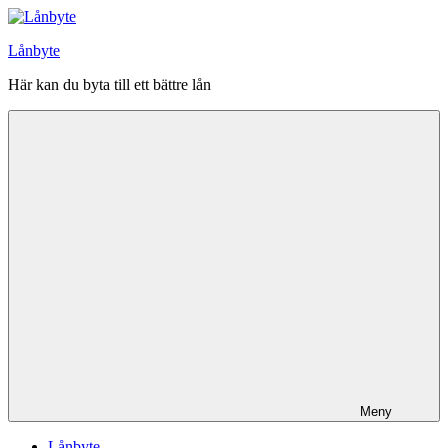
Hoppa
till
Lånbyte
innehåll
Här kan du byta till ett bättre lån
Meny
Lånbyte