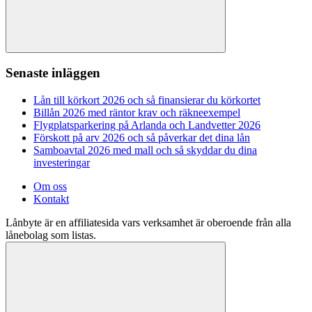
Sök
Senaste inläggen
Lån till körkort 2026 och så finansierar du körkortet
Billån 2026 med räntor krav och räkneexempel
Flygplatsparkering på Arlanda och Landvetter 2026
Förskott på arv 2026 och så påverkar det dina lån
Samboavtal 2026 med mall och så skyddar du dina
investeringar
Om oss
Kontakt
Lånbyte är en affiliatesida vars verksamhet är oberoende från alla
lånebolag som listas.