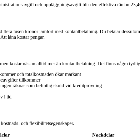
nistrationsavgift och uppläggningsavgift blir den effektiva räntan 23,
 flera tusen kronor jämfört med kontantbetalning. Du betalar dessutom p
 Att låna kostar pengar.
men kostar nästan alltid mer än kontantbetalning. Det finns några tydliga
illkommer och totalkostnaden ökar markant
eavgifter tillkommer
ingen räknas som befintlig skuld vid kreditprövning
v i tid
 kostnads- och flexibilitetsegenskaper.
delar
Nackdelar