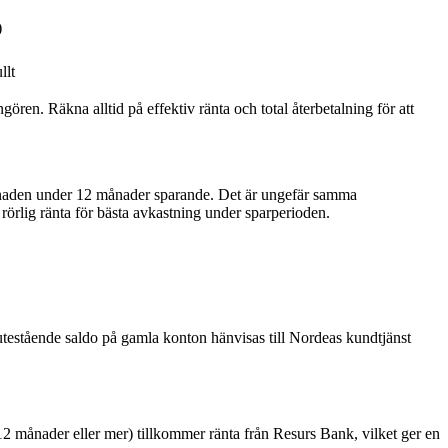
)
llt
gören. Räkna alltid på effektiv ränta och total återbetalning för att
 månaden under 12 månader sparande. Det är ungefär samma
rlig ränta för bästa avkastning under sparperioden.
 utestående saldo på gamla konton hänvisas till Nordeas kundtjänst
 12 månader eller mer) tillkommer ränta från Resurs Bank, vilket ger en