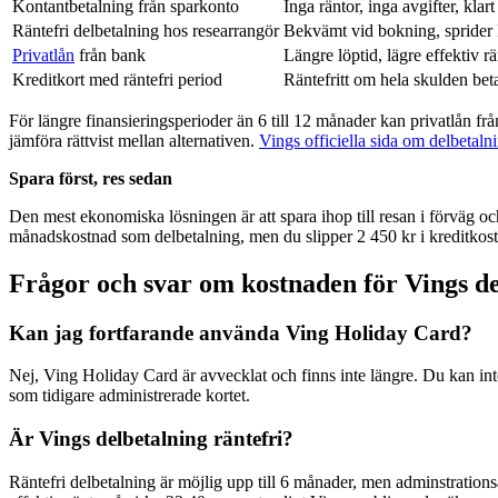
Kontantbetalning från sparkonto
Inga räntor, inga avgifter, klart
Räntefri delbetalning hos researrangör
Bekvämt vid bokning, sprider
Privatlån
från bank
Längre löptid, lägre effektiv rä
Kreditkort med räntefri period
Räntefritt om hela skulden beta
För längre finansieringsperioder än 6 till 12 månader kan privatlån från
jämföra rättvist mellan alternativen.
Vings officiella sida om delbeta
Spara först, res sedan
Den mest ekonomiska lösningen är att spara ihop till resan i förväg 
månadskostnad som delbetalning, men du slipper 2 450 kr i kreditkos
Frågor och svar om kostnaden för Vings de
Kan jag fortfarande använda Ving Holiday Card?
Nej, Ving Holiday Card är avvecklat och finns inte längre. Du kan int
som tidigare administrerade kortet.
Är Vings delbetalning räntefri?
Räntefri delbetalning är möjlig upp till 6 månader, men adminstrations