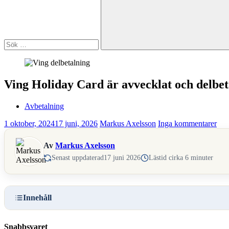
Sök
Ving Holiday Card är avvecklat och delbet
Avbetalning
1 oktober, 2024
17 juni, 2026
Markus Axelsson
Inga kommentarer
Av
Markus Axelsson
Senast uppdaterad
17 juni 2026
Lästid cirka 6 minuter
Innehåll
Snabbsvaret