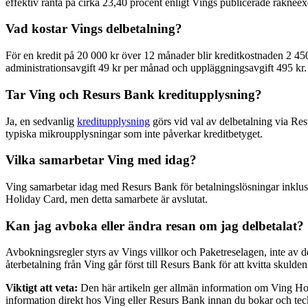
effektiv ränta på cirka 23,40 procent enligt Vings publicerade räknee
Vad kostar Vings delbetalning?
För en kredit på 20 000 kr över 12 månader blir kreditkostnaden 2 450
administrationsavgift 49 kr per månad och uppläggningsavgift 495 kr.
Tar Ving och Resurs Bank kreditupplysning?
Ja, en sedvanlig
kreditupplysning
görs vid val av delbetalning via Res
typiska mikroupplysningar som inte påverkar kreditbetyget.
Vilka samarbetar Ving med idag?
Ving samarbetar idag med Resurs Bank för betalningslösningar inklusi
Holiday Card, men detta samarbete är avslutat.
Kan jag avboka eller ändra resan om jag delbetalat?
Avbokningsregler styrs av Vings villkor och Paketreselagen, inte av d
återbetalning från Ving går först till Resurs Bank för att kvitta skulde
Viktigt att veta:
Den här artikeln ger allmän information om Ving Holi
information direkt hos Ving eller Resurs Bank innan du bokar och t