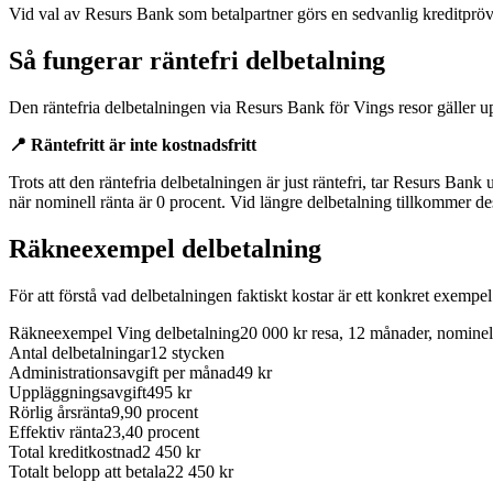
Vid val av Resurs Bank som betalpartner görs en sedvanlig kreditpr
Så fungerar räntefri delbetalning
Den räntefria delbetalningen via Resurs Bank för Vings resor gäller upp
📍 Räntefritt är inte kostnadsfritt
Trots att den räntefria delbetalningen är just räntefri, tar Resurs Ban
när nominell ränta är 0 procent. Vid längre delbetalning tillkommer 
Räkneexempel delbetalning
För att förstå vad delbetalningen faktiskt kostar är ett konkret exempe
Räkneexempel Ving delbetalning
20 000 kr resa, 12 månader, nominel
Antal delbetalningar
12 stycken
Administrationsavgift per månad
49 kr
Uppläggningsavgift
495 kr
Rörlig årsränta
9,90 procent
Effektiv ränta
23,40 procent
Total kreditkostnad
2 450 kr
Totalt belopp att betala
22 450 kr