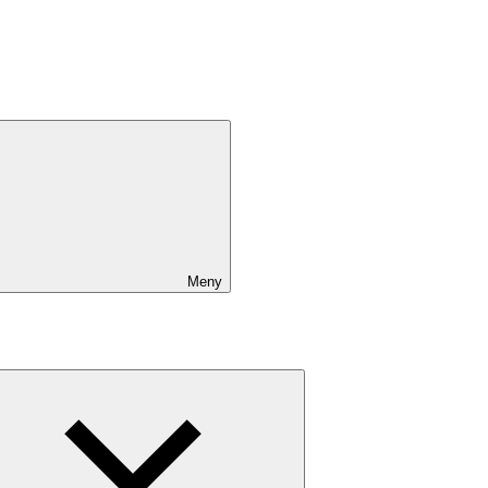
Meny
Expandera
undermeny