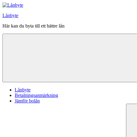
Hoppa
till
Lånbyte
innehåll
Här kan du byta till ett bättre lån
Lånbyte
Betalningsanmärkning
Jämför bolån