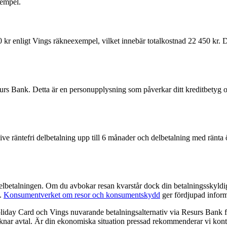
xempel.
 kr enligt Vings räkneexempel, vilket innebär totalkostnad 22 450 kr. D
urs Bank. Detta är en personupplysning som påverkar ditt kreditbetyg och
ve räntefri delbetalning upp till 6 månader och delbetalning med ränt
elbetalningen. Om du avbokar resan kvarstår dock din betalningsskyldigh
n.
Konsumentverket om resor och konsumentskydd
ger fördjupad inform
day Card och Vings nuvarande betalningsalternativ via Resurs Bank för 
ecknar avtal. Är din ekonomiska situation pressad rekommenderar vi ko