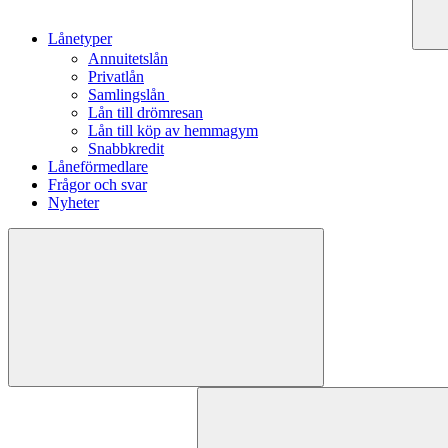
Lånetyper
Annuitetslån
Privatlån
Samlingslån
Lån till drömresan
Lån till köp av hemmagym
Snabbkredit
Låneförmedlare
Frågor och svar
Nyheter
Sök
efter: