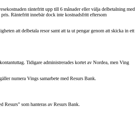
sekostnaden räntefritt upp till 6 månader eller välja delbetalning med
pris. Räntefritt innebär dock inte kostnadsfritt eftersom
heten att delbetala resor samt att ta ut pengar genom att skicka in ett
r kontantuttag. Tidigare administrerades kortet av Nordea, men Ving
r gäller numera Vings samarbete med Resurs Bank.
e med Resurs” som hanteras av Resurs Bank.