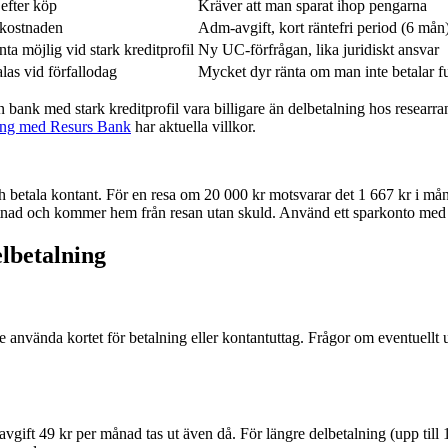
 efter köp
Kräver att man sparat ihop pengarna
 kostnaden
Adm-avgift, kort räntefri period (6 mån
nta möjlig vid stark kreditprofil
Ny UC-förfrågan, lika juridiskt ansvar
las vid förfallodag
Mycket dyr ränta om man inte betalar fu
 bank med stark kreditprofil vara billigare än delbetalning hos researran
lning med Resurs Bank
har aktuella villkor.
och betala kontant. För en resa om 20 000 kr motsvarar det 1 667 kr i
tnad och kommer hem från resan utan skuld. Använd ett sparkonto med rö
lbetalning
e använda kortet för betalning eller kontantuttag. Frågor om eventuellt
avgift 49 kr per månad tas ut även då. För längre delbetalning (upp till