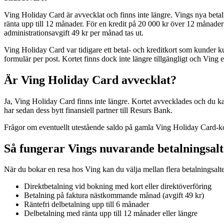
Ving Holiday Card är avvecklat och finns inte längre. Vings nya betal
ränta upp till 12 månader. För en kredit på 20 000 kr över 12 månader ä
administrationsavgift 49 kr per månad tas ut.
Ving Holiday Card var tidigare ett betal- och kreditkort som kunder kun
formulär per post. Kortet finns dock inte längre tillgängligt och Ving
Är Ving Holiday Card avvecklat?
Ja, Ving Holiday Card finns inte längre. Kortet avvecklades och du ka
har sedan dess bytt finansiell partner till Resurs Bank.
Frågor om eventuellt utestående saldo på gamla Ving Holiday Card-ko
Så fungerar Vings nuvarande betalningsalt
När du bokar en resa hos Ving kan du välja mellan flera betalningsalte
Direktbetalning vid bokning med kort eller direktöverföring
Betalning på faktura nästkommande månad (avgift 49 kr)
Räntefri delbetalning upp till 6 månader
Delbetalning med ränta upp till 12 månader eller längre