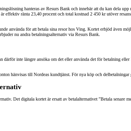
ningslösning hanteras av Resurs Bank och innebär att du kan dela upp re
r effektiv ränta 23,40 procent och total kostnad 2 450 kr utöver resans 
de använda för att betala sina resor hos Ving. Kortet erbjöd även möjlig
 erbjuder nu andra betalningsalternativ via Resurs Bank.
n därför inte längre ansöka om det eller använda det för betalning elle
nton hänvisas till Nordeas kundtjänst. För nya köp och delbetalninga
ernativ
rnativ. Det digitala kortet är ersatt av betalalternativet ”Betala senar