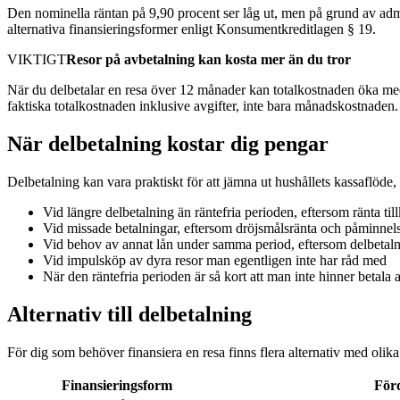
Den nominella räntan på 9,90 procent ser låg ut, men på grund av admi
alternativa finansieringsformer enligt Konsumentkreditlagen § 19.
VIKTIGT
Resor på avbetalning kan kosta mer än du tror
När du delbetalar en resa över 12 månader kan totalkostnaden öka med
faktiska totalkostnaden inklusive avgifter, inte bara månadskostnaden.
När delbetalning kostar dig pengar
Delbetalning kan vara praktiskt för att jämna ut hushållets kassaflöde, 
Vid längre delbetalning än räntefria perioden, eftersom ränta t
Vid missade betalningar, eftersom dröjsmålsränta och påminnels
Vid behov av annat lån under samma period, eftersom delbetaln
Vid impulsköp av dyra resor man egentligen inte har råd med
När den räntefria perioden är så kort att man inte hinner betala a
Alternativ till delbetalning
För dig som behöver finansiera en resa finns flera alternativ med olika
Finansieringsform
För