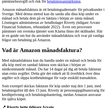
påminnelseavgift och risk för
betalningsanmärkning
.
Amazon månadsfaktura är ett betalningsalternativ för privatkunder i
Sverige. Med denna metod kan du samla alla dina köp under en
månad och betala dem på en faktura i början av nästa månad.
Lösningen administreras av betalbolaget Riverty (tidigare Arvato
Financial Solutions, rebrandade 2022). Även om processen
påminner om svenska tjänster som Klarna finns det skillnader. Här
är en guide om hur du använder månadsfaktura och svar på vanliga
frågor om betalning på Amazon.
Vad är Amazon månadsfaktura?
Med månadsfaktura kan du handla under en månad och betala för
alla köp med en samlad faktura som skickas i början av
nästkommande månad. Du har 14 dagar på dig att betala fakturan
utan extra avgifter. Detta gör det enkelt att få överblick över dina
utgifter och slippa kortbetalningar för varje enskild transaktion.
Som exempel skickas fakturan för köp under maj den 1 juni, med
betalningsfrist till den 15 juni. Riverty är personuppgiftsansvarig för
kreditprövning och betalningshantering, medan Amazon ansvarar
för själva köpet.
📍 Riverty hette tidigare Arvato