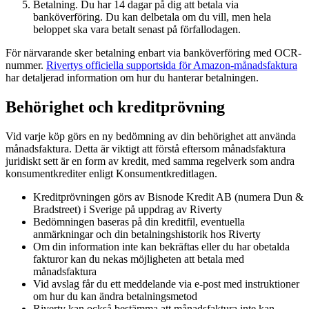
Betalning. Du har 14 dagar på dig att betala via
banköverföring. Du kan delbetala om du vill, men hela
beloppet ska vara betalt senast på förfallodagen.
För närvarande sker betalning enbart via banköverföring med OCR-
nummer.
Rivertys officiella supportsida för Amazon-månadsfaktura
har detaljerad information om hur du hanterar betalningen.
Behörighet och kreditprövning
Vid varje köp görs en ny bedömning av din behörighet att använda
månadsfaktura. Detta är viktigt att förstå eftersom månadsfaktura
juridiskt sett är en form av kredit, med samma regelverk som andra
konsumentkrediter enligt Konsumentkreditlagen.
Kreditprövningen görs av Bisnode Kredit AB (numera Dun &
Bradstreet) i Sverige på uppdrag av Riverty
Bedömningen baseras på din kreditfil, eventuella
anmärkningar och din betalningshistorik hos Riverty
Om din information inte kan bekräftas eller du har obetalda
fakturor kan du nekas möjligheten att betala med
månadsfaktura
Vid avslag får du ett meddelande via e-post med instruktioner
om hur du kan ändra betalningsmetod
Riverty kan också bestämma att månadsfaktura inte kan