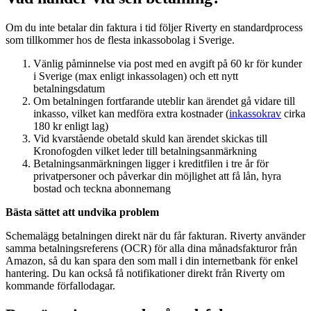
Om du inte betalar din faktura i tid följer Riverty en standardprocess
som tillkommer hos de flesta inkassobolag i Sverige.
Vänlig påminnelse via post med en avgift på 60 kr för kunder
i Sverige (max enligt inkassolagen) och ett nytt
betalningsdatum
Om betalningen fortfarande uteblir kan ärendet gå vidare till
inkasso, vilket kan medföra extra kostnader (
inkassokrav
cirka
180 kr enligt lag)
Vid kvarstående obetald skuld kan ärendet skickas till
Kronofogden vilket leder till betalningsanmärkning
Betalningsanmärkningen ligger i kreditfilen i tre år för
privatpersoner och påverkar din möjlighet att få lån, hyra
bostad och teckna abonnemang
Bästa sättet att undvika problem
Schemalägg betalningen direkt när du får fakturan. Riverty använder
samma betalningsreferens (OCR) för alla dina månadsfakturor från
Amazon, så du kan spara den som mall i din internetbank för enkel
hantering. Du kan också få notifikationer direkt från Riverty om
kommande förfallodagar.