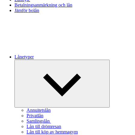
Betalningsanmärkning och lån
Jämför bolån
Lånetyper
Expandera
undermeny
Annuitetslån
Privatlån
Samlingslån
Lån till drömresan
Lån till köp av hemmagym