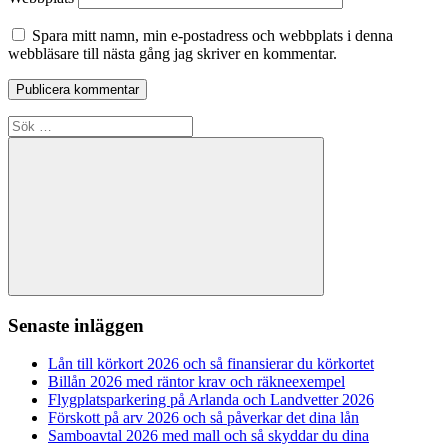
Spara mitt namn, min e-postadress och webbplats i denna
webbläsare till nästa gång jag skriver en kommentar.
Sök
efter:
Sök
Senaste inläggen
Lån till körkort 2026 och så finansierar du körkortet
Billån 2026 med räntor krav och räkneexempel
Flygplatsparkering på Arlanda och Landvetter 2026
Förskott på arv 2026 och så påverkar det dina lån
Samboavtal 2026 med mall och så skyddar du dina