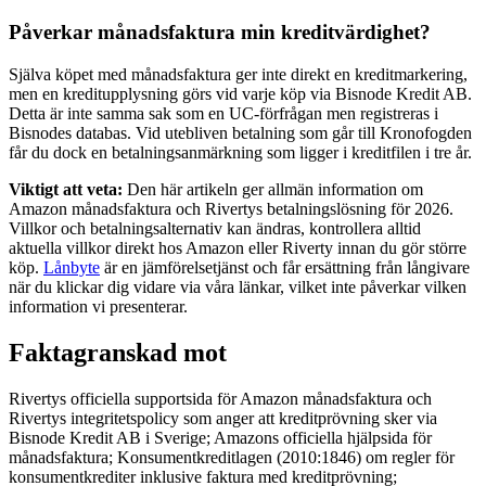
Påverkar månadsfaktura min kreditvärdighet?
Själva köpet med månadsfaktura ger inte direkt en kreditmarkering,
men en kreditupplysning görs vid varje köp via Bisnode Kredit AB.
Detta är inte samma sak som en UC-förfrågan men registreras i
Bisnodes databas. Vid utebliven betalning som går till Kronofogden
får du dock en betalningsanmärkning som ligger i kreditfilen i tre år.
Viktigt att veta:
Den här artikeln ger allmän information om
Amazon månadsfaktura och Rivertys betalningslösning för 2026.
Villkor och betalningsalternativ kan ändras, kontrollera alltid
aktuella villkor direkt hos Amazon eller Riverty innan du gör större
köp.
Lånbyte
är en jämförelsetjänst och får ersättning från långivare
när du klickar dig vidare via våra länkar, vilket inte påverkar vilken
information vi presenterar.
Faktagranskad mot
Rivertys officiella supportsida för Amazon månadsfaktura och
Rivertys integritetspolicy som anger att kreditprövning sker via
Bisnode Kredit AB i Sverige; Amazons officiella hjälpsida för
månadsfaktura; Konsumentkreditlagen (2010:1846) om regler för
konsumentkrediter inklusive faktura med kreditprövning;