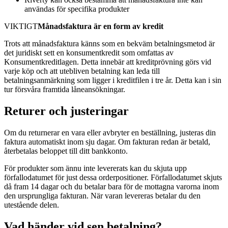
användas för specifika produkter
VIKTIGT
Månadsfaktura är en form av kredit
Trots att månadsfaktura känns som en bekväm betalningsmetod är
det juridiskt sett en konsumentkredit som omfattas av
Konsumentkreditlagen. Detta innebär att kreditprövning görs vid
varje köp och att utebliven betalning kan leda till
betalningsanmärkning som ligger i kreditfilen i tre år. Detta kan i sin
tur försvåra framtida låneansökningar.
Returer och justeringar
Om du returnerar en vara eller avbryter en beställning, justeras din
faktura automatiskt inom sju dagar. Om fakturan redan är betald,
återbetalas beloppet till ditt bankkonto.
För produkter som ännu inte levererats kan du skjuta upp
förfallodatumet för just dessa orderpositioner. Förfallodatumet skjuts
då fram 14 dagar och du betalar bara för de mottagna varorna inom
den ursprungliga fakturan. När varan levereras betalar du den
utestående delen.
Vad händer vid sen betalning?