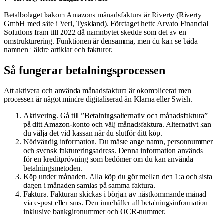
Betalbolaget bakom Amazons månadsfaktura är Riverty (Riverty
GmbH med säte i Verl, Tyskland). Företaget hette Arvato Financial
Solutions fram till 2022 då namnbytet skedde som del av en
omstrukturering. Funktionen är densamma, men du kan se båda
namnen i äldre artiklar och fakturor.
Så fungerar betalningsprocessen
Att aktivera och använda månadsfaktura är okomplicerat men
processen är något mindre digitaliserad än Klarna eller Swish.
Aktivering. Gå till ”Betalningsalternativ och månadsfaktura”
på ditt Amazon-konto och välj månadsfaktura. Alternativt kan
du välja det vid kassan när du slutför ditt köp.
Nödvändig information. Du måste ange namn, personnummer
och svensk faktureringsadress. Denna information används
för en kreditprövning som bedömer om du kan använda
betalningsmetoden.
Köp under månaden. Alla köp du gör mellan den 1:a och sista
dagen i månaden samlas på samma faktura.
Faktura. Fakturan skickas i början av nästkommande månad
via e-post eller sms. Den innehåller all betalningsinformation
inklusive bankgironummer och OCR-nummer.