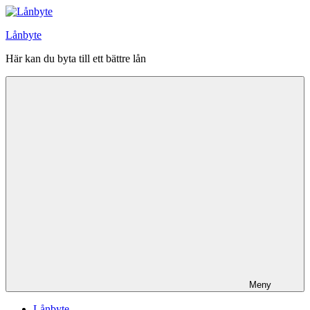
Hoppa
till
Lånbyte
innehåll
Här kan du byta till ett bättre lån
Meny
Lånbyte