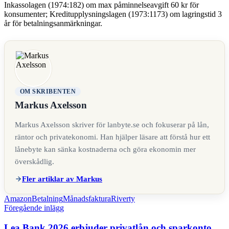
Inkassolagen (1974:182) om max påminnelseavgift 60 kr för
konsumenter; Kreditupplysningslagen (1973:1173) om lagringstid 3
år för betalningsanmärkningar.
OM SKRIBENTEN
Markus Axelsson
Markus Axelsson skriver för lanbyte.se och fokuserar på lån,
räntor och privatekonomi. Han hjälper läsare att förstå hur ett
lånebyte kan sänka kostnaderna och göra ekonomin mer
överskådlig.
Fler artiklar av Markus
Etiketter
Amazon
Betalning
Månadsfaktura
Riverty
Inläggsnavigering
Föregående inlägg
Lea Bank 2026 erbjuder privatlån och sparkonto